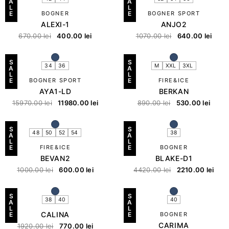
A
A
L
L
E
BOGNER
E
BOGNER SPORT
ALEXI-1
ANJO2
670.00
lei
400.00
lei
1070.00
lei
640.00
lei
S
S
34
36
M
XXL
3XL
A
A
L
L
E
BOGNER SPORT
E
FIRE&ICE
AYA1-LD
BERKAN
15970.00
lei
11980.00
lei
890.00
lei
530.00
lei
S
S
48
50
52
54
38
A
A
L
L
E
FIRE&ICE
E
BOGNER
BEVAN2
BLAKE-D1
1000.00
lei
600.00
lei
4420.00
lei
2210.00
lei
S
S
38
40
40
A
A
L
L
CALINA
E
E
BOGNER
CARIMA
1920.00
lei
770.00
lei