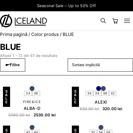
Sari la conținut
Seasonal Sale – Up to 50% Off
Prima pagină
/ Color produs / BLUE
×
CAUTĂ
Search for:
BLUE
Afișez 1 - 12 din 67 de rezultate
Filtre
S
S
34
36
34
36
38
42
A
A
L
L
ALEXI
E
FIRE&ICE
E
ALBA-D
530.00
lei
320.00
lei
5060.00
lei
2530.00
lei
S
S
42
44
52
54
56