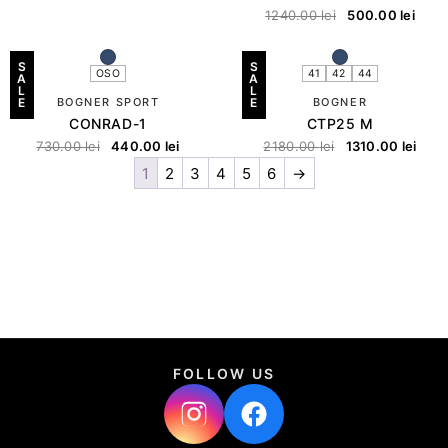
1240.00
lei
500.00
lei
S
S
OSO
41
42
44
A
A
L
L
E
BOGNER SPORT
E
BOGNER
CONRAD-1
CTP25 M
730.00
lei
440.00
lei
2180.00
lei
1310.00
lei
1
2
3
4
5
6
→
FOLLOW US