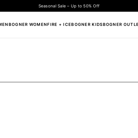
Seasonal Sale – Up to 50% Off
MEN
BOGNER WOMEN
FIRE + ICE
BOGNER KIDS
BOGNER OUTL
×
CAUTĂ