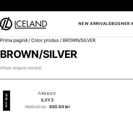
Sari la conținut
NEW ARRIVALS
BOGNER 
Prima pagină
/ Color produs / BROWN/SILVER
Search for:
BROWN/SILVER
Afișez singurul rezultat
FIRE&ICE
S
A
ILVY3
L
E
1000.00
lei
600.00
lei