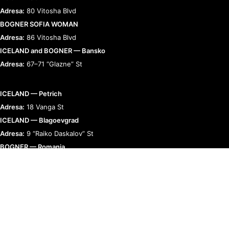
Adresa:
80 Vitosha Blvd
BOGNER SOFIA WOMAN
Adresa:
86 Vitosha Blvd
ICELAND and BOGNER — Bansko
Adresa:
67–71 “Glazne” St
ICELAND — Petrich
Adresa:
18 Vanga St
ICELAND — Blagoevgrad
Adresa:
9 “Raiko Daskalov” St
BOGNER — Romania
Adresa:
Bucharest, Calea 13 Septembrie 90
RELAȚII CU CLIENȚII
TERMENI ȘI POLITICI