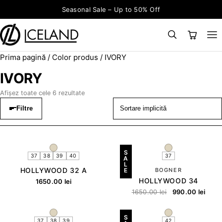
Sari la conținut
Seasonal Sale – Up to 50% Off
Prima pagină
/ Color produs / IVORY
×
CAUTĂ
Search for:
IVORY
Afișez toate cele 6 rezultate
Filtre
S
37
38
39
40
37
A
L
HOLLYWOOD 32 A
E
BOGNER
HOLLYWOOD 34
1650.00
lei
1650.00
lei
990.00
lei
S
37
38
39
42