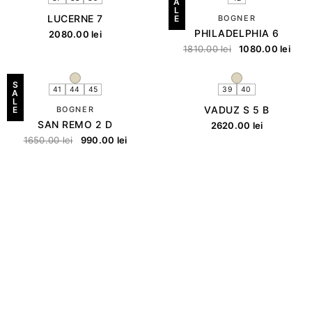
A
L
LUCERNE 7
E
BOGNER
PHILADELPHIA 6
2080.00
lei
1810.00
lei
1080.00
lei
S
41
44
45
39
40
A
L
VADUZ S 5 B
E
BOGNER
SAN REMO 2 D
2620.00
lei
1650.00
lei
990.00
lei