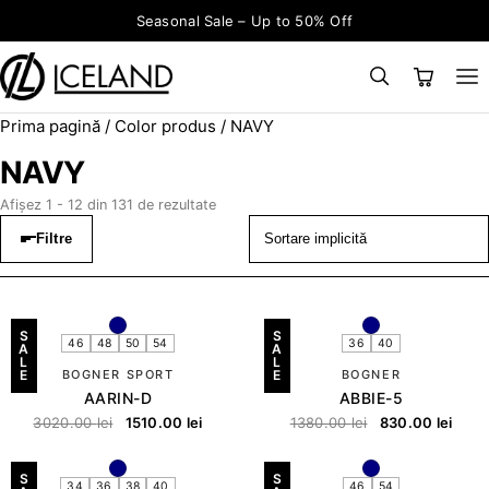
Sari la conținut
Seasonal Sale – Up to 50% Off
Prima pagină
/ Color produs / NAVY
×
CAUTĂ
Search for:
NAVY
Afișez 1 - 12 din 131 de rezultate
Filtre
S
S
46
48
50
54
36
40
A
A
L
L
E
BOGNER SPORT
E
BOGNER
AARIN-D
ABBIE-5
3020.00
lei
1510.00
lei
1380.00
lei
830.00
lei
S
S
34
36
38
40
46
54