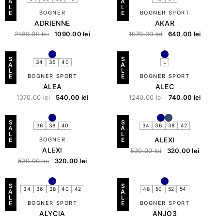
A
A
L
L
E
BOGNER
E
BOGNER SPORT
ADRIENNE
AKAR
2180.00
lei
1090.00
lei
1070.00
lei
640.00
lei
S
S
34
36
40
L
A
A
L
L
E
BOGNER SPORT
E
BOGNER SPORT
ALEA
ALEC
1070.00
lei
540.00
lei
1240.00
lei
740.00
lei
S
S
36
38
40
34
36
38
42
A
A
L
L
ALEXI
E
BOGNER
E
ALEXI
530.00
lei
320.00
lei
530.00
lei
320.00
lei
S
S
34
36
38
40
42
48
50
52
54
A
A
L
L
E
BOGNER SPORT
E
BOGNER SPORT
ALYCIA
ANJO3