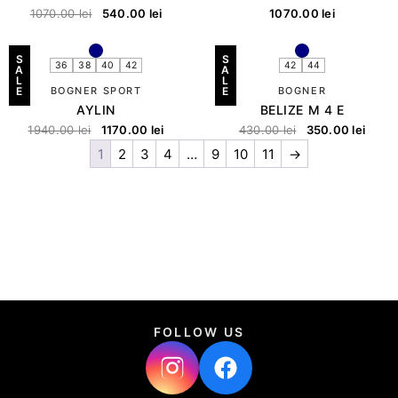
1070.00
lei
540.00
lei
1070.00
lei
S
S
36
38
40
42
42
44
A
A
L
L
E
BOGNER SPORT
E
BOGNER
AYLIN
BELIZE M 4 E
1940.00
lei
1170.00
lei
430.00
lei
350.00
lei
1
2
3
4
…
9
10
11
→
FOLLOW US