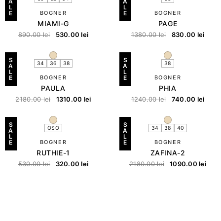
A
A
L
L
E
BOGNER
E
BOGNER
MIAMI-G
PAGE
890.00
lei
530.00
lei
1380.00
lei
830.00
lei
S
S
34
36
38
38
A
A
L
L
E
BOGNER
E
BOGNER
PAULA
PHIA
2180.00
lei
1310.00
lei
1240.00
lei
740.00
lei
S
S
OSO
34
38
40
A
A
L
L
E
BOGNER
E
BOGNER
RUTHIE-1
ZAFINA-2
530.00
lei
320.00
lei
2180.00
lei
1090.00
lei