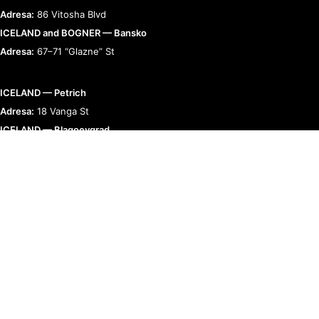
Adresa:
86 Vitosha Blvd
ICELAND and BOGNER — Bansko
Adresa:
67–71 “Glazne” St
ICELAND — Petrich
Adresa:
18 Vanga St
ICELAND — Blagoevgrad
Adresa:
9 “Raiko Daskalov” St
BOGNER — Romania
Adresa:
Bucharest, Calea 13 Septembrie 90
RELAȚII CU CLIENȚII
TERMENI ȘI POLITICI
COMPANIE