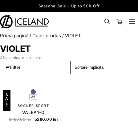
Sari la conținut
Seasonal Sale – Up to 50% Off
Prima pagină
/ Color produs / VIOLET
×
CAUTĂ
Search for:
VIOLET
Afișez singurul rezultat
Filtre
S
36
A
L
E
BOGNER SPORT
VALEA1-D
8790.00
lei
5280.00
lei