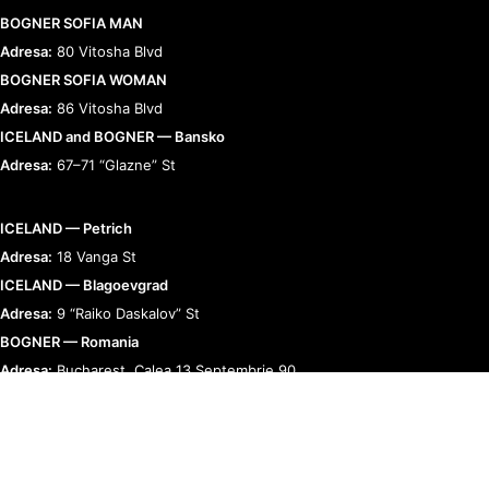
BOGNER SOFIA MAN
Adresa:
80 Vitosha Blvd
BOGNER SOFIA WOMAN
Adresa:
86 Vitosha Blvd
ICELAND and BOGNER — Bansko
Adresa:
67–71 “Glazne” St
ICELAND — Petrich
Adresa:
18 Vanga St
ICELAND — Blagoevgrad
Adresa:
9 “Raiko Daskalov” St
BOGNER — Romania
Adresa:
Bucharest, Calea 13 Septembrie 90
RELAȚII CU CLIENȚII