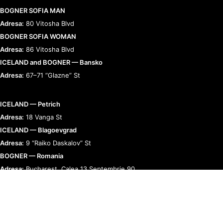
BOGNER SOFIA MAN
Adresa:
80 Vitosha Blvd
BOGNER SOFIA WOMAN
Adresa:
86 Vitosha Blvd
ICELAND and BOGNER — Bansko
Adresa:
67–71 “Glazne” St
ICELAND — Petrich
Adresa:
18 Vanga St
ICELAND — Blagoevgrad
Adresa:
9 “Raiko Daskalov” St
BOGNER — Romania
Adresa:
Bucharest, Calea 13 Septembrie 90
RELAȚII CU CLIENȚII