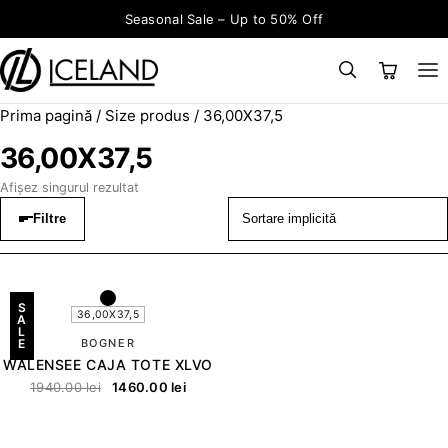
Sari la conținut
Seasonal Sale – Up to 50% Off
Prima pagină
/ Size produs / 36,00X37,5
×
CAUTĂ
Search for:
36,00X37,5
Afișez singurul rezultat
Filtre
S
36,00X37,5
A
L
E
BOGNER
WALENSEE CAJA TOTE XLVO
1940.00
lei
1460.00
lei