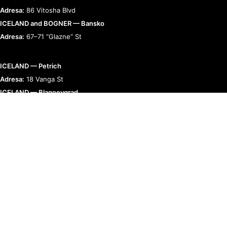
Adresa:
86 Vitosha Blvd
ICELAND and BOGNER — Bansko
Adresa:
67–71 “Glazne” St
ICELAND — Petrich
Adresa:
18 Vanga St
ICELAND — Blagoevgrad
Adresa:
9 “Raiko Daskalov” St
BOGNER — Romania
Adresa:
Bucharest, Calea 13 Septembrie 90
RELAȚII CU CLIENȚII
TERMENI ȘI POLITICI
COMPANIE