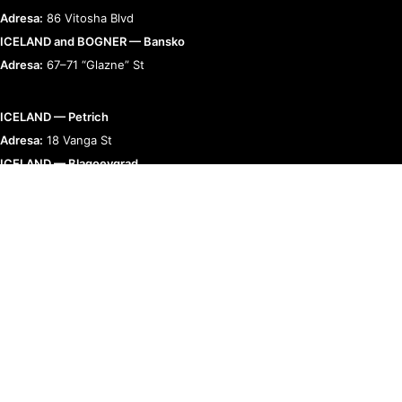
Adresa:
86 Vitosha Blvd
ICELAND and BOGNER — Bansko
Adresa:
67–71 “Glazne” St
ICELAND — Petrich
Adresa:
18 Vanga St
ICELAND — Blagoevgrad
Adresa:
9 “Raiko Daskalov” St
BOGNER — Romania
Adresa:
Bucharest, Calea 13 Septembrie 90
RELAȚII CU CLIENȚII
TERMENI ȘI POLITICI
COMPANIE