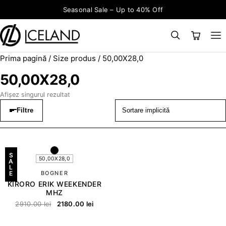
Sari la conținut
Seasonal Sale – Up to 40% Off
Prima pagină
/ Size produs / 50,00X28,0
×
CAUTĂ
Search for:
50,00X28,0
Afișez singurul rezultat
Filtre
S
50,00X28,0
A
L
E
BOGNER
KIRORO ERIK WEEKENDER
MHZ
2910.00
lei
2180.00
lei