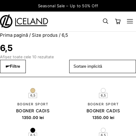
Sari la conținut
Seasonal Sale – Up to 50% Off
Prima pagină
/ Size produs / 6,5
×
CAUTĂ
Search for:
6,5
Afișez toate cele 10 rezultate
Filtre
6,5
6,5
BOGNER SPORT
BOGNER SPORT
BOGNER CADIS
BOGNER CADIS
1350.00
lei
1350.00
lei
6,5
6,5