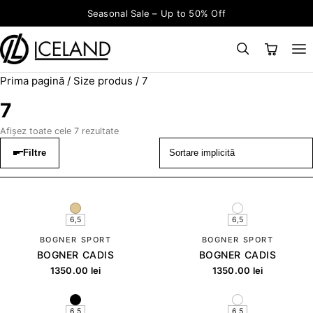
Sari la conținut
Seasonal Sale – Up to 50% Off
Prima pagină
/ Size produs / 7
×
CAUTĂ
Search for:
7
Afișez toate cele 7 rezultate
Filtre
6,5
6,5
BOGNER SPORT
BOGNER SPORT
BOGNER CADIS
BOGNER CADIS
1350.00
lei
1350.00
lei
6,5
6,5