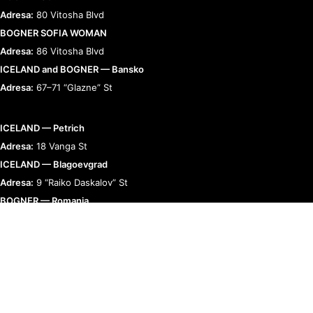
Adresa:
80 Vitosha Blvd
BOGNER SOFIA WOMAN
Adresa:
86 Vitosha Blvd
ICELAND and BOGNER — Bansko
Adresa:
67–71 “Glazne” St
ICELAND — Petrich
Adresa:
18 Vanga St
ICELAND — Blagoevgrad
Adresa:
9 “Raiko Daskalov” St
BOGNER — Romania
Adresa:
Bucharest, Calea 13 Septembrie 90
RELAȚII CU CLIENȚII
TERMENI ȘI POLITICI