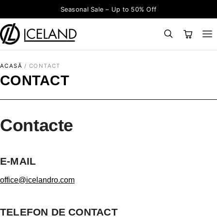
Sari la conținut
Seasonal Sale – Up to 50% Off
×
CAUTĂ
Search for:
ACASĂ
/
CONTACT
CONTACT
Contacte
E-MAIL
office@icelandro.com
TELEFON DE CONTACT