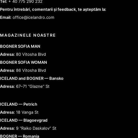
Tel:
+ 40 775 290 232
Pentru întrebări, comentarii și feedback, te așteptăm la:
Email:
office@icelandro.com
MAGAZINELE NOASTRE
BOGNER SOFIA MAN
Adresa:
80 Vitosha Blvd
BOGNER SOFIA WOMAN
Adresa:
86 Vitosha Blvd
ICELAND and BOGNER — Bansko
Adresa:
67–71 “Glazne” St
ICELAND — Petrich
Adresa:
18 Vanga St
ICELAND — Blagoevgrad
Adresa:
9 “Raiko Daskalov” St
BOGNER — Romania