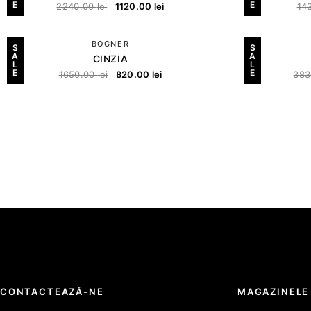
E
E
2240.00
lei
1120.00
lei
14
BOGNER
S
S
A
A
CINZIA
L
L
E
E
1650.00
lei
820.00
lei
383
CONTACTEAZĂ-NE
MAGAZINELE