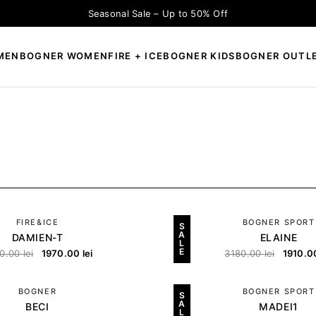
Seasonal Sale – Up to 50% Off
MEN
BOGNER WOMEN
FIRE + ICE
BOGNER KIDS
BOGNER OUTL
×
CAUTĂ
FIRE&ICE
BOGNER SPORT
S
A
DAMIEN-T
ELAINE
L
E
0.00
lei
1970.00
lei
3180.00
lei
1910.
BOGNER
BOGNER SPORT
S
A
BECI
MADEI1
L