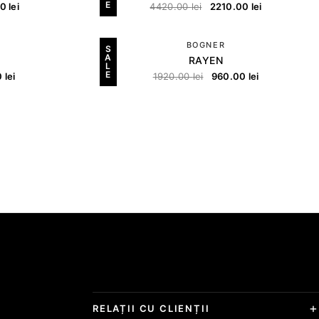
E
00
lei
4420.00
lei
2210.00
lei
BOGNER
S
A
RAYEN
L
E
0
lei
1920.00
lei
960.00
lei
RELAȚII CU CLIENȚII