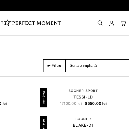
ET
Filtre
BOGNER SPORT
S
A
TESSI-LD
L
E
00
lei
17100.00
lei
8550.00
lei
BOGNER
S
A
BLAKE-D1
L