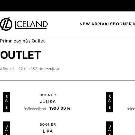
Sari la conținut
NEW ARRIVALS
BOGNER 
Prima pagină
/ Outlet
Search for:
OUTLET
Afișez 1 - 12 din 152 de rezultate
BOGNER
S
S
A
A
JULIKA
L
L
E
E
3790.00
lei
1900.00
lei
328
BOGNER
S
S
A
A
LIKA
L
L