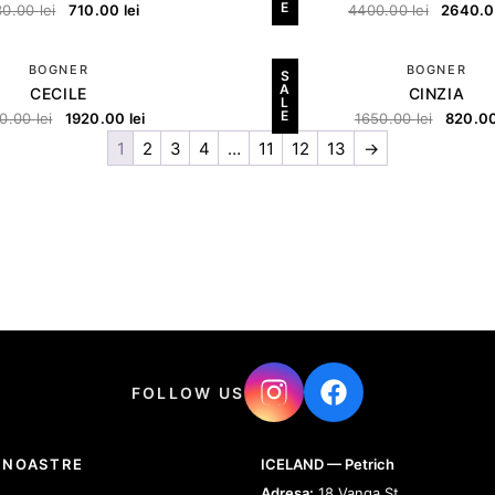
E
30.00
lei
710.00
lei
4400.00
lei
2640.
BOGNER
BOGNER
S
A
CECILE
CINZIA
L
E
0.00
lei
1920.00
lei
1650.00
lei
820.0
1
2
3
4
…
11
12
13
→
FOLLOW US
 NOASTRE
ICELAND — Petrich
Adresa:
18 Vanga St