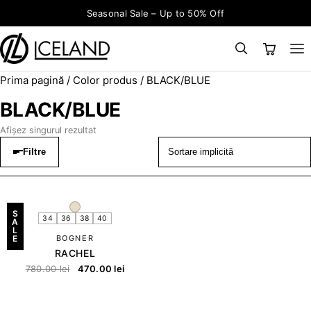
Sari la conținut
Seasonal Sale – Up to 50% Off
Prima pagină
/ Color produs / BLACK/BLUE
×
CAUTĂ
Search for:
BLACK/BLUE
Afișez singurul rezultat
Filtre
S
34
36
38
40
A
L
E
BOGNER
RACHEL
780.00
lei
470.00
lei