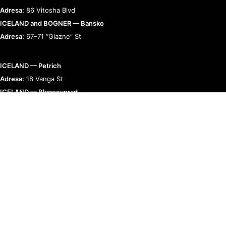
Adresa:
86 Vitosha Blvd
ICELAND and BOGNER — Bansko
Adresa:
67–71 “Glazne” St
ICELAND — Petrich
Adresa:
18 Vanga St
ICELAND — Blagoevgrad
Adresa:
9 “Raiko Daskalov” St
BOGNER — Romania
Adresa:
Bucharest, Calea 13 Septembrie 90
RELAȚII CU CLIENȚII
TERMENI ȘI POLITICI
COMPANIE