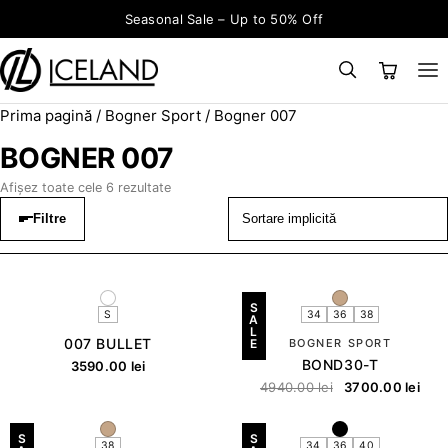
Sari la conținut
Seasonal Sale – Up to 50% Off
Prima pagină
/
Bogner Sport
/ Bogner 007
×
CAUTĂ
Search for:
BOGNER 007
Afișez toate cele 6 rezultate
Filtre
S
S
34
36
38
A
L
007 BULLET
E
BOGNER SPORT
BOND30-T
3590.00
lei
4940.00
lei
3700.00
lei
S
S
38
34
36
40