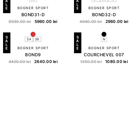
A
A
L
L
E
BOGNER SPORT
E
BOGNER SPORT
BOND31-D
BOND32-D
9930.00
lei
5960.00
lei
4940.00
lei
2960.00
lei
S
S
34
36
N
A
A
L
L
E
BOGNER SPORT
E
BOGNER SPORT
BOND9
COURCHEVEL 007
4400.00
lei
2640.00
lei
1350.00
lei
1080.00
lei