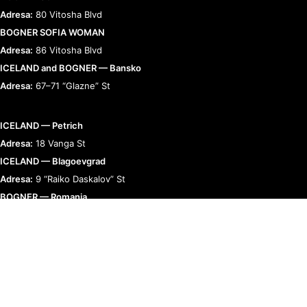
Adresa:
80 Vitosha Blvd
BOGNER SOFIA WOMAN
Adresa:
86 Vitosha Blvd
ICELAND and BOGNER — Bansko
Adresa:
67–71 “Glazne” St
ICELAND — Petrich
Adresa:
18 Vanga St
ICELAND — Blagoevgrad
Adresa:
9 “Raiko Daskalov” St
BOGNER — Romania
Adresa:
Bucharest, Calea 13 Septembrie 90
RELAȚII CU CLIENȚII
TERMENI ȘI POLITICI