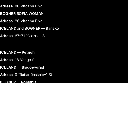
Adresa:
80 Vitosha Blvd
BOGNER SOFIA WOMAN
Adresa:
86 Vitosha Blvd
ICELAND and BOGNER — Bansko
Adresa:
67–71 “Glazne” St
ICELAND — Petrich
Adresa:
18 Vanga St
ICELAND — Blagoevgrad
Adresa:
9 “Raiko Daskalov” St
BOGNER — Romania
Adresa:
Bucharest, Calea 13 Septembrie 90
RELAȚII CU CLIENȚII
TERMENI ȘI POLITICI