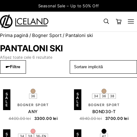
Sari la conținut
Seasonal Sale – Up to 50% Off
Prima pagină
/
Bogner Sport
/ Pantaloni ski
×
CAUTĂ
Search for:
PANTALONI SKI
Afișez toate cele 6 rezultate
Filtre
S
S
36
34
36
38
A
A
L
L
E
BOGNER SPORT
E
BOGNER SPORT
ANY
BOND30-T
4400.00
lei
3300.00
lei
4940.00
lei
3700.00
lei
S
S
34
38
36-EN
42