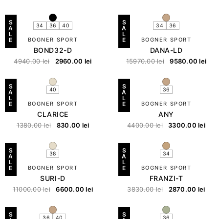
S
S
34
36
40
34
36
A
A
L
L
E
BOGNER SPORT
E
BOGNER SPORT
BOND32-D
DANA-LD
4940.00
lei
2960.00
lei
15970.00
lei
9580.00
lei
S
S
40
36
A
A
L
L
E
BOGNER SPORT
E
BOGNER SPORT
CLARICE
ANY
1380.00
lei
830.00
lei
4400.00
lei
3300.00
lei
S
S
38
34
A
A
L
L
E
BOGNER SPORT
E
BOGNER SPORT
SURI-D
FRANZI-T
11000.00
lei
6600.00
lei
3830.00
lei
2870.00
lei
S
S
36
40
36