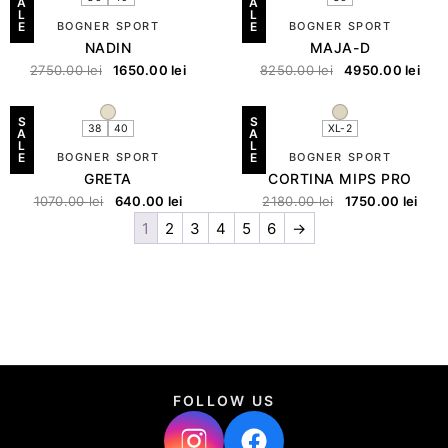
A
A
L
L
E
BOGNER SPORT
E
BOGNER SPORT
NADIN
MAJA-D
2750.00
lei
1650.00
lei
8250.00
lei
4950.00
lei
S
S
38
40
XL-2
A
A
L
L
E
BOGNER SPORT
E
BOGNER SPORT
GRETA
CORTINA MIPS PRO
1070.00
lei
640.00
lei
2180.00
lei
1750.00
lei
1
2
3
4
5
6
→
FOLLOW US