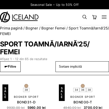
Sari la conținut
Seasonal Sale – Up to 50% Off
Prima pagină
/
Bogner
/
Bogner Femei
/ Sport Toamnă/Iarnă'25/
×
CAUTĂ
Search for:
FEMEI
SPORT TOAMNĂ/IARNĂ'25/
FEMEI
Afișez 1 - 12 din 65 de rezultate
Filtre
S
S
38
34
36
38
A
A
L
L
E
BOGNER SPORT
E
BOGNER SPORT
BOND31-D
BOND30-T
9930.00
lei
5960.00
lei
4940.00
lei
3700.00
lei