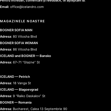
Pentru întrebări, comentarii și feedback, te așteptăm la:
Email:
office@icelandro.com
MAGAZINELE NOASTRE
BOGNER SOFIA MAN
Adresa:
80 Vitosha Blvd
BOGNER SOFIA WOMAN
Adresa:
86 Vitosha Blvd
ICELAND and BOGNER — Bansko
Adresa:
67–71 “Glazne” St
ICELAND — Petrich
Adresa:
18 Vanga St
ICELAND — Blagoevgrad
Adresa:
9 “Raiko Daskalov” St
BOGNER — Romania
Adresa:
Bucharest, Calea 13 Septembrie 90