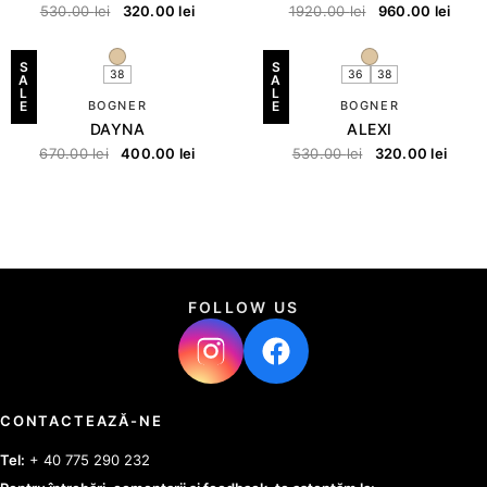
530.00
lei
320.00
lei
1920.00
lei
960.00
lei
S
S
38
36
38
A
A
L
L
E
BOGNER
E
BOGNER
DAYNA
ALEXI
670.00
lei
400.00
lei
530.00
lei
320.00
lei
FOLLOW US
CONTACTEAZĂ-NE
Tel:
+ 40 775 290 232