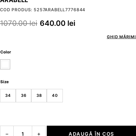
COD PRODUS: 5257ARABELL7776844
1070.00
lei
640.00
lei
GHID MĂRIMI
Color
Size
34
36
38
40
Cantitate ARABELL
−
+
ADAUGĂ ÎN COȘ