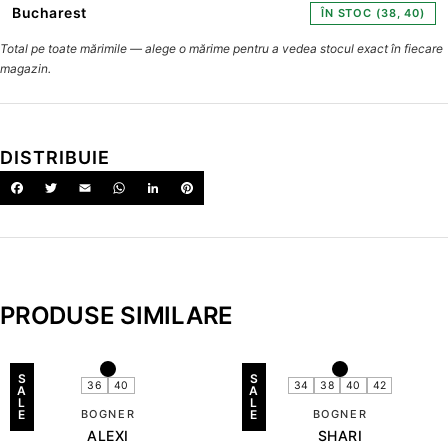
Bucharest
ÎN STOC (38, 40)
Total pe toate mărimile — alege o mărime pentru a vedea stocul exact în fiecare
magazin.
DISTRIBUIE
PRODUSE SIMILARE
S
S
36
40
34
38
40
42
A
A
L
L
E
BOGNER
E
BOGNER
ALEXI
SHARI