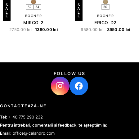
S
S
52
54
50
A
A
L
L
E
BOGNER
E
BOGNER
MIRCO-2
ERICO-D2
2750.00
lei
1380.00
lei
6580.00
lei
3950.00
lei
FOLLOW US
CONTACTEAZĂ-NE
Tel:
+ 40 775 290 232
Pentru întrebări, comentarii și feedback, te așteptăm la:
Email:
office@icelandro.com