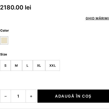
2180.00
lei
GHID MĂRIMI
Color
Size
S
M
L
XL
XXL
Cantitate BAXTER
−
+
ADAUGĂ ÎN COȘ