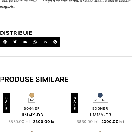
Total pe toate mărimile — alege o mărime pentru a vedea stocul exact în fiecare
magazin.
DISTRIBUIE
PRODUSE SIMILARE
S
S
52
50
56
A
A
L
L
E
BOGNER
E
BOGNER
JIMMY-D3
JIMMY-D3
3830.00
lei
2300.00
lei
3830.00
lei
2300.00
lei