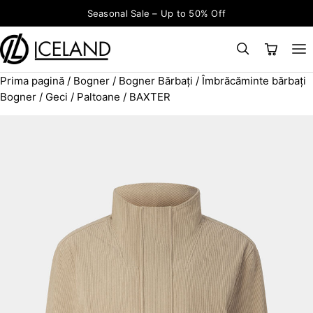
Sari la conținut
Seasonal Sale – Up to 50% Off
Prima pagină
/
Bogner
/
Bogner Bărbați
/
Îmbrăcăminte bărbați
×
CAUTĂ
Search for:
Bogner
/
Geci / Paltoane
/ BAXTER