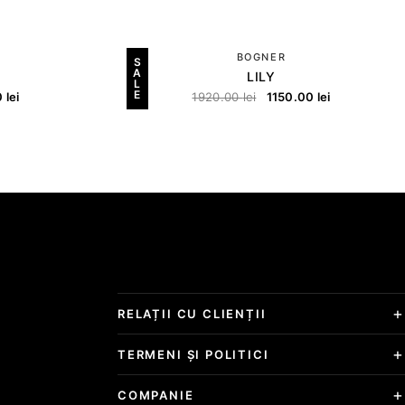
BOGNER
S
A
LILY
L
E
0
lei
1920.00
lei
1150.00
lei
RELAȚII CU CLIENȚII
TERMENI ȘI POLITICI
COMPANIE