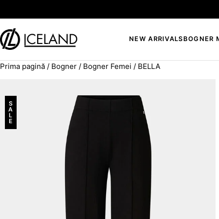
Sari la conținut
NEW ARRIVALS
BOGNER 
Prima pagină
/
Bogner
/
Bogner Femei
/ BELLA
Search for:
S
A
L
E