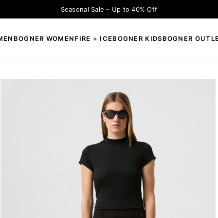
Seasonal Sale – Up to 40% Off
MEN
BOGNER WOMEN
FIRE + ICE
BOGNER KIDS
BOGNER OUTL
×
CAUTĂ