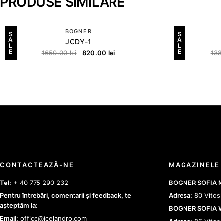
PRODUSE SIMILARE
BOGNER
S
S
A
A
JODY-1
L
L
E
E
1650.00
lei
820.00
lei
13
CONTACTEAZĂ-NE
MAGAZINELE
Tel:
+ 40 775 290 232
BOGNER SOFIA
Pentru întrebări, comentarii și feedback, te
Adresa:
80 Vitos
așteptăm la:
BOGNER SOFIA
Email:
office@icelandro.com