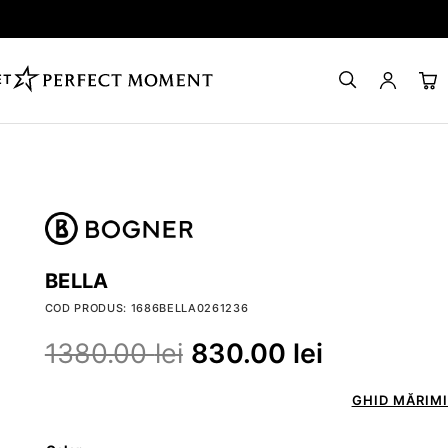
ET
BELLA
COD PRODUS: 1686BELLA0261236
1380.00
lei
830.00
lei
GHID MĂRIMI