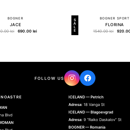
BOGNER
BOGNER SPORT
S
A
JACE
FLORINA
L
E
80.00
lei
690.00
lei
1540.00
lei
920.0
FOLLOW US
 NOASTRE
ICELAND — Petrich
Adresa:
18 Vanga St
 MAN
ICELAND — Blagoevgrad
ha Blvd
Adresa:
9 “Raiko Daskalov” St
 WOMAN
BOGNER — Romania