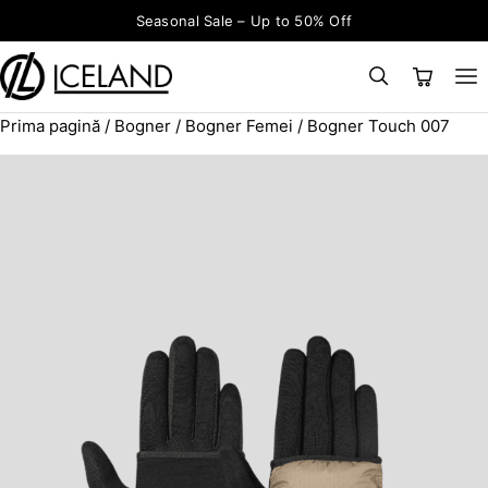
Sari la conținut
Seasonal Sale – Up to 50% Off
Prima pagină
/
Bogner
/
Bogner Femei
/ Bogner Touch 007
×
CAUTĂ
Search for: