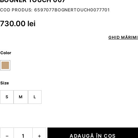
COD PRODUS: 6597077BOGNERTOUCH0077701
730.00
lei
GHID MĂRIMI
Color
Size
S
M
L
Cantitate Bogner Touch 007
−
+
ADAUGĂ ÎN COȘ