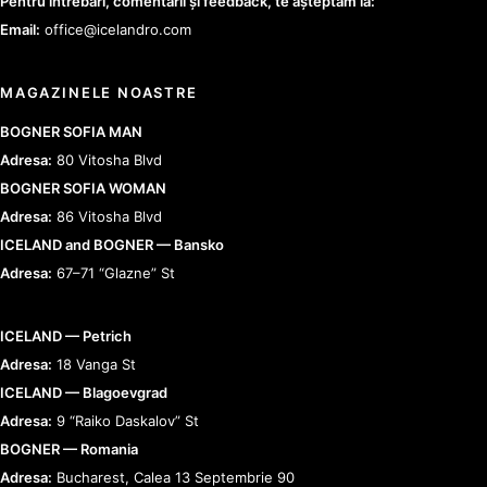
Pentru întrebări, comentarii și feedback, te așteptăm la:
Email:
office@icelandro.com
MAGAZINELE NOASTRE
BOGNER SOFIA MAN
Adresa:
80 Vitosha Blvd
BOGNER SOFIA WOMAN
Adresa:
86 Vitosha Blvd
ICELAND and BOGNER — Bansko
Adresa:
67–71 “Glazne” St
ICELAND — Petrich
Adresa:
18 Vanga St
ICELAND — Blagoevgrad
Adresa:
9 “Raiko Daskalov” St
BOGNER — Romania
Adresa:
Bucharest, Calea 13 Septembrie 90