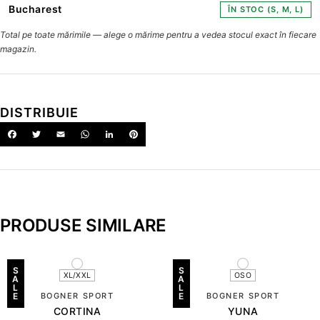
Bucharest
ÎN STOC (S, M, L)
Total pe toate mărimile — alege o mărime pentru a vedea stocul exact în fiecare
magazin.
DISTRIBUIE
PRODUSE SIMILARE
S
S
XL/XXL
OSO
A
A
L
L
E
BOGNER SPORT
E
BOGNER SPORT
CORTINA
YUNA