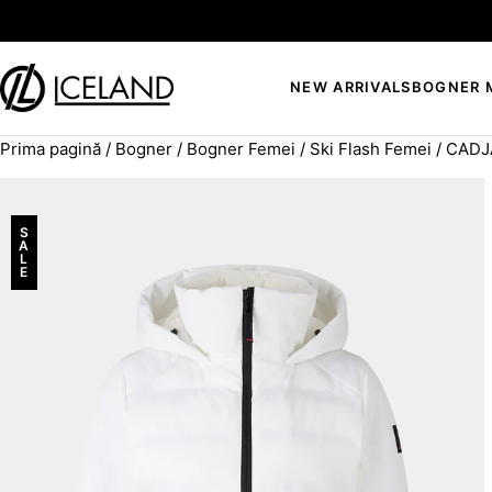
Sari la conținut
NEW ARRIVALS
BOGNER 
Prima pagină
/
Bogner
/
Bogner Femei
/
Ski Flash Femei
/ CADJ
Search for:
S
A
L
E