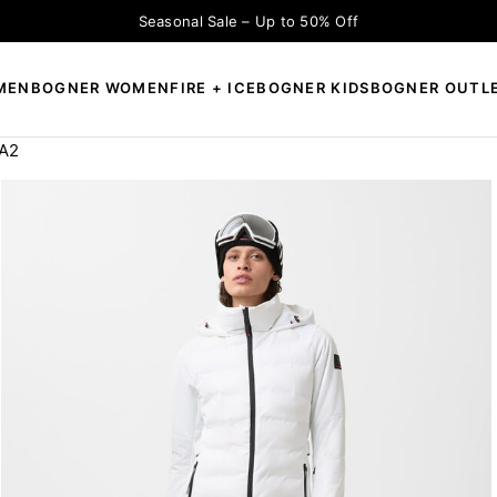
Seasonal Sale – Up to 50% Off
MEN
BOGNER WOMEN
FIRE + ICE
BOGNER KIDS
BOGNER OUTL
A2
×
CAUTĂ