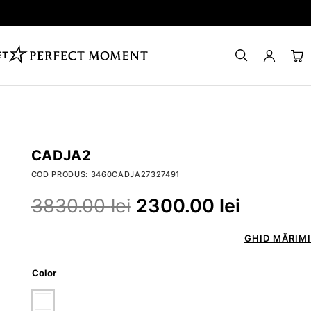
ET
CADJA2
COD PRODUS: 3460CADJA27327491
3830.00
lei
2300.00
lei
GHID MĂRIMI
Color