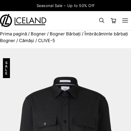
Sari la conținut
Seasonal Sale – Up to 50% Off
Prima pagină
/
Bogner
/
Bogner Bărbați
/
Îmbrăcăminte bărbați
×
CAUTĂ
Search for:
Bogner
/
Cămăși
/ CLIVE-5
S
A
L
E