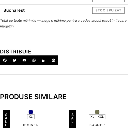
Bucharest
STOC EPUIZAT
Total pe toate mărimile — alege o mărime pentru a vedea stocul exact în fiecare
magazin.
DISTRIBUIE
PRODUSE SIMILARE
S
S
XL
XL
XXL
A
A
L
L
E
BOGNER
E
BOGNER