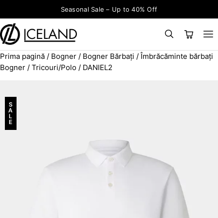
Sari la conținut
Seasonal Sale – Up to 40% Off
Prima pagină
/
Bogner
/
Bogner Bărbați
/
Îmbrăcăminte bărbați
×
CAUTĂ
Search for:
Bogner
/
Tricouri/Polo
/ DANIEL2
S
A
L
E