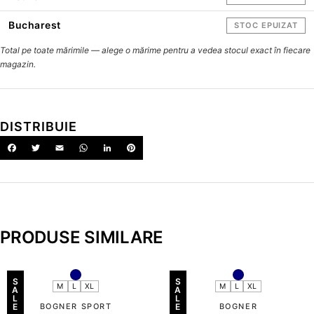
Bucharest
STOC EPUIZAT
Total pe toate mărimile — alege o mărime pentru a vedea stocul exact în fiecare
magazin.
DISTRIBUIE
PRODUSE SIMILARE
S
S
M
L
XL
M
L
XL
A
A
L
L
E
BOGNER SPORT
E
BOGNER