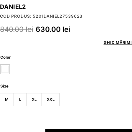
DANIEL2
COD PRODUS: 5201DANIEL27539623
840.00
lei
630.00
lei
GHID MĂRIMI
Color
Size
M
L
XL
XXL
Cantitate DANIEL2