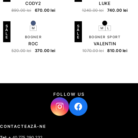
CODY2
LUKE
890.00
lei
670.00
lei
1240.00
lei
740.00
lei
S
S
M
M
L
A
A
L
L
E
BOGNER
E
BOGNER SPORT
ROC
VALENTIN
520.00
lei
370.00
lei
1070.00
lei
810.00
lei
FOLLOW US
CONTACTEAZĂ-NE
Tel:
+ 40 775 290 232