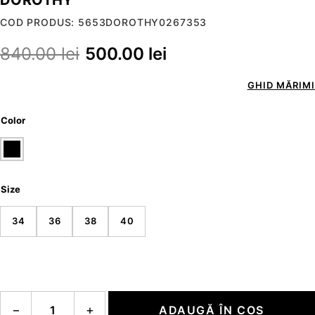
COD PRODUS: 5653DOROTHY0267353
840.00
lei
500.00
lei
GHID MĂRIMI
Color
Size
34
36
38
40
Cantitate DOROTHY
−
+
ADAUGĂ ÎN COȘ