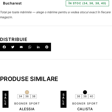
Bucharest
ÎN STOC (34, 36, 38, 40)
Total pe toate mărimile — alege o mărime pentru a vedea stocul exact în fiecare
magazin.
DISTRIBUIE
PRODUSE SIMILARE
S
S
34
36
38
36
38
40
A
A
L
L
E
BOGNER SPORT
E
BOGNER SPORT
ALESSIA
CALISTA