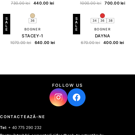
730.00
lei
440.00
lei
1000.00
lei
700.00
lei
S
S
36
34
36
38
A
A
L
L
E
BOGNER
E
BOGNER
STACEY-1
DAYNA
1070.00
lei
640.00
lei
670.00
lei
400.00
lei
FOLLOW US
CONTACTEAZĂ-NE
Tel:
+ 40 775 290 232