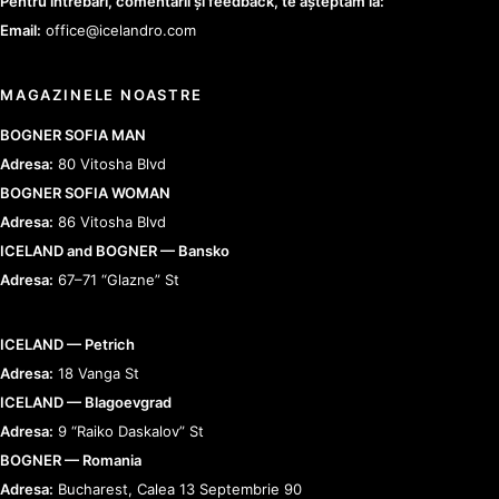
Pentru întrebări, comentarii și feedback, te așteptăm la:
Email:
office@icelandro.com
MAGAZINELE NOASTRE
BOGNER SOFIA MAN
Adresa:
80 Vitosha Blvd
BOGNER SOFIA WOMAN
Adresa:
86 Vitosha Blvd
ICELAND and BOGNER — Bansko
Adresa:
67–71 “Glazne” St
ICELAND — Petrich
Adresa:
18 Vanga St
ICELAND — Blagoevgrad
Adresa:
9 “Raiko Daskalov” St
BOGNER — Romania
Adresa:
Bucharest, Calea 13 Septembrie 90