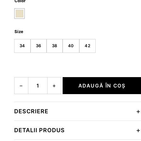
Color
Size
34
36
38
40
42
Cantitate FELINE-D1
−
+
ADAUGĂ ÎN COȘ
DESCRIERE
DETALII PRODUS