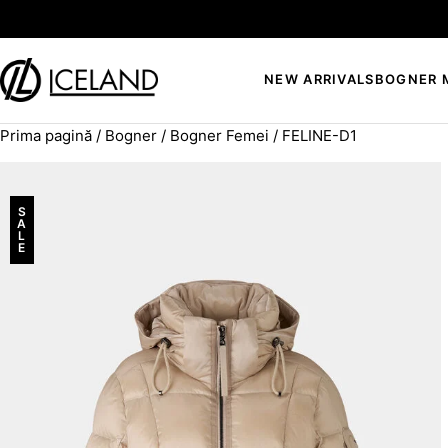
Sari la conținut
NEW ARRIVALS
BOGNER 
Prima pagină
/
Bogner
/
Bogner Femei
/ FELINE-D1
Search for:
S
A
L
E