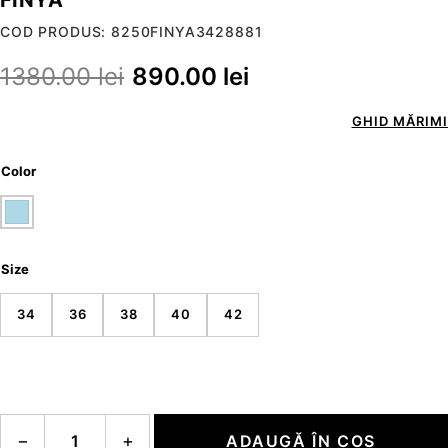
COD PRODUS: 8250FINYA3428881
1380.00
lei
890.00
lei
GHID MĂRIMI
Color
Size
34
36
38
40
42
Cantitate FINYA
−
+
ADAUGĂ ÎN COȘ