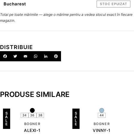
Bucharest
STOC EPUIZAT
Total pe toate mărimile — alege o mărime pentru a vedea stocul exact în fiecare
magazin.
DISTRIBUIE
PRODUSE SIMILARE
S
S
34
36
38
44
A
A
L
L
E
BOGNER
E
BOGNER
ALEXI-1
VINNY-1