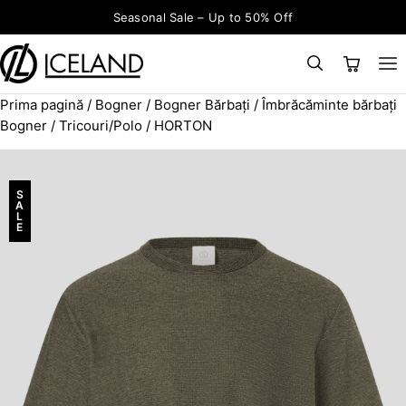
Sari la conținut
Seasonal Sale – Up to 50% Off
Prima pagină
/
Bogner
/
Bogner Bărbați
/
Îmbrăcăminte bărbați
×
CAUTĂ
Search for:
Bogner
/
Tricouri/Polo
/ HORTON
S
A
L
E