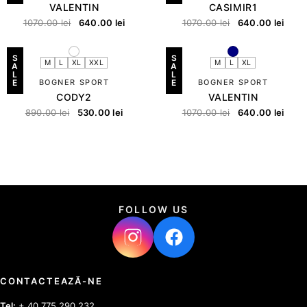
VALENTIN
CASIMIR1
1070.00
lei
640.00
lei
1070.00
lei
640.00
lei
S
S
M
L
XL
XXL
M
L
XL
A
A
L
L
E
BOGNER SPORT
E
BOGNER SPORT
CODY2
VALENTIN
890.00
lei
530.00
lei
1070.00
lei
640.00
lei
FOLLOW US
CONTACTEAZĂ-NE
Tel:
+ 40 775 290 232