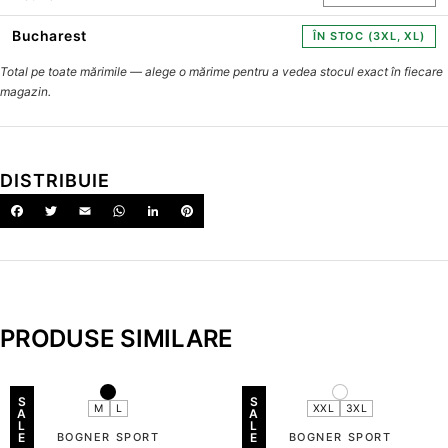
Bucharest
ÎN STOC (3XL, XL)
Total pe toate mărimile — alege o mărime pentru a vedea stocul exact în fiecare
magazin.
DISTRIBUIE
PRODUSE SIMILARE
S
S
M
L
XXL
3XL
A
A
L
L
E
BOGNER SPORT
E
BOGNER SPORT