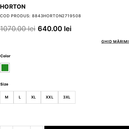
HORTON
COD PRODUS: 8843HORTON2719508
1070.00
lei
640.00
lei
GHID MĂRIMI
Color
Size
M
L
XL
XXL
3XL
Cantitate HORTON