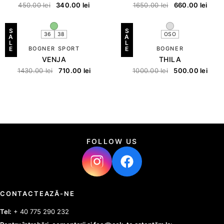
450.00
lei
340.00
lei
1650.00
lei
660.00
lei
S
S
36
38
OSO
A
A
L
L
E
BOGNER SPORT
E
BOGNER
VENJA
THILA
1430.00
lei
710.00
lei
1000.00
lei
500.00
lei
FOLLOW US
CONTACTEAZĂ-NE
Tel:
+ 40 775 290 232