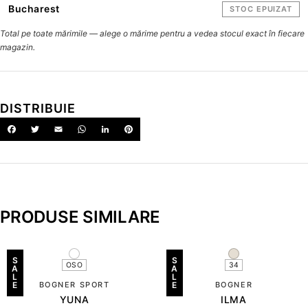
Bucharest
STOC EPUIZAT
Total pe toate mărimile — alege o mărime pentru a vedea stocul exact în fiecare
magazin.
DISTRIBUIE
PRODUSE SIMILARE
S
S
OSO
34
A
A
L
L
E
BOGNER SPORT
E
BOGNER
YUNA
ILMA