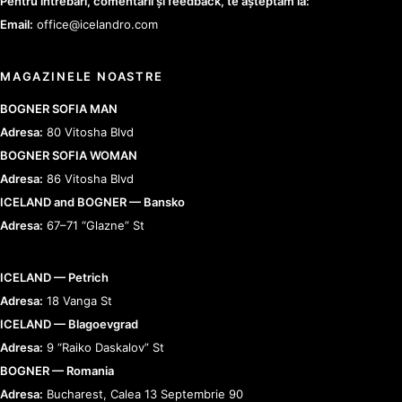
Pentru întrebări, comentarii și feedback, te așteptăm la:
Email:
office@icelandro.com
MAGAZINELE NOASTRE
BOGNER SOFIA MAN
Adresa:
80 Vitosha Blvd
BOGNER SOFIA WOMAN
Adresa:
86 Vitosha Blvd
ICELAND and BOGNER — Bansko
Adresa:
67–71 “Glazne” St
ICELAND — Petrich
Adresa:
18 Vanga St
ICELAND — Blagoevgrad
Adresa:
9 “Raiko Daskalov” St
BOGNER — Romania
Adresa:
Bucharest, Calea 13 Septembrie 90