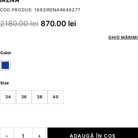
COD PRODUS: 1692IRENA4649277
2180.00
lei
870.00
lei
GHID MĂRIMI
Color
Size
34
36
38
40
Cantitate IRENA
−
+
ADAUGĂ ÎN COȘ