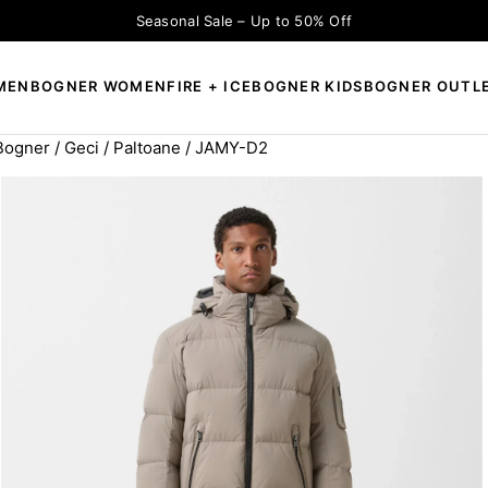
Seasonal Sale – Up to 50% Off
MEN
BOGNER WOMEN
FIRE + ICE
BOGNER KIDS
BOGNER OUTL
 Bogner
/
Geci / Paltoane
/ JAMY-D2
×
CAUTĂ