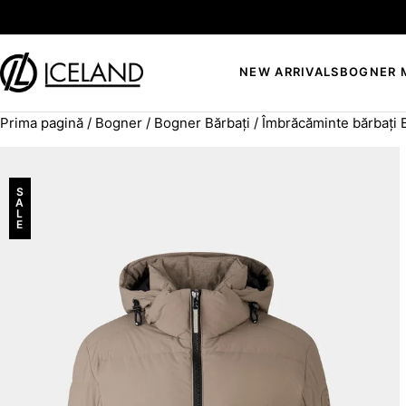
Sari la conținut
NEW ARRIVALS
BOGNER 
Prima pagină
/
Bogner
/
Bogner Bărbați
/
Îmbrăcăminte bărbați
Search for:
S
A
L
E