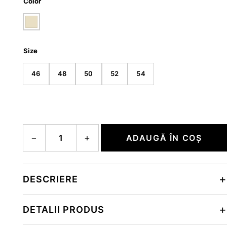
Color
Size
46
48
50
52
54
Cantitate JAMY-D2
−
+
ADAUGĂ ÎN COȘ
DESCRIERE
DETALII PRODUS