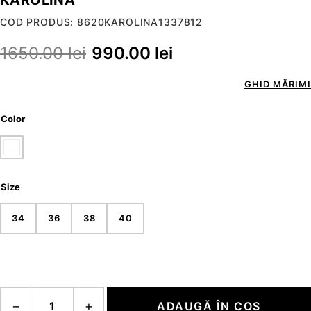
COD PRODUS: 8620KAROLINA1337812
1650.00
lei
990.00
lei
GHID MĂRIMI
Color
Size
34
36
38
40
Cantitate KAROLINA
−
+
ADAUGĂ ÎN COȘ