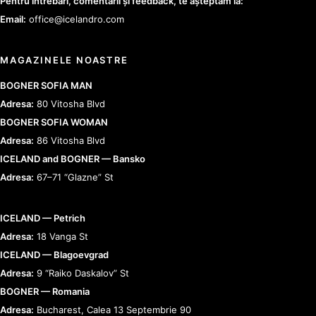
Pentru întrebări, comentarii și feedback, te așteptăm la:
Email:
office@icelandro.com
MAGAZINELE NOASTRE
BOGNER SOFIA MAN
Adresa:
80 Vitosha Blvd
BOGNER SOFIA WOMAN
Adresa:
86 Vitosha Blvd
ICELAND and BOGNER — Bansko
Adresa:
67–71 “Glazne” St
ICELAND — Petrich
Adresa:
18 Vanga St
ICELAND — Blagoevgrad
Adresa:
9 “Raiko Daskalov” St
BOGNER — Romania
Adresa:
Bucharest, Calea 13 Septembrie 90