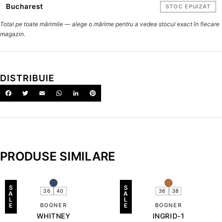
Bucharest
STOC EPUIZAT
Total pe toate mărimile — alege o mărime pentru a vedea stocul exact în fiecare
magazin.
DISTRIBUIE
PRODUSE SIMILARE
S
S
36
40
36
38
A
A
L
L
E
BOGNER
E
BOGNER
WHITNEY
INGRID-1