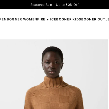
Seasonal Sale – Up to 50% Off
MEN
BOGNER WOMEN
FIRE + ICE
BOGNER KIDS
BOGNER OUTL
×
CAUTĂ