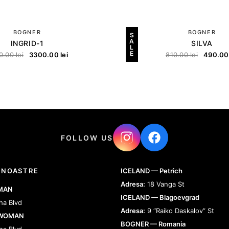
BOGNER
BOGNER
S
A
INGRID-1
SILVA
L
E
0.00
lei
3300.00
lei
810.00
lei
490.0
FOLLOW US
 NOASTRE
ICELAND — Petrich
Adresa:
18 Vanga St
 MAN
ICELAND — Blagoevgrad
ha Blvd
Adresa:
9 “Raiko Daskalov” St
 WOMAN
BOGNER — Romania