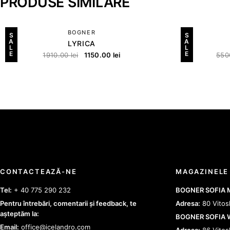
PRODUSE SIMILARE
BOGNER
S
S
A
A
LYRICA
L
L
E
E
1910.00
lei
1150.00
lei
550
CONTACTEAZĂ-NE
MAGAZINELE
Tel:
+ 40 775 290 232
BOGNER SOFIA
Pentru întrebări, comentarii și feedback, te
Adresa:
80 Vitos
așteptăm la:
BOGNER SOFIA
Email:
office@icelandro.com