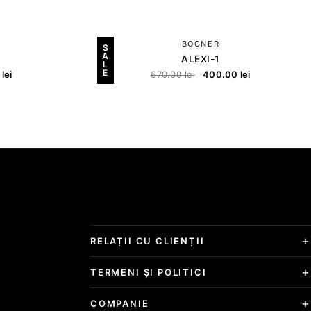
BOGNER
S
A
ALEXI-1
L
E
0
lei
670.00
lei
400.00
lei
RELAȚII CU CLIENȚII
TERMENI ȘI POLITICI
COMPANIE