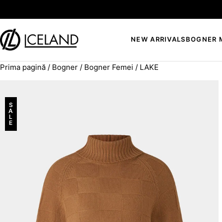
Sari la conținut
NEW ARRIVALS
BOGNER 
Prima pagină
/
Bogner
/
Bogner Femei
/ LAKE
Search for:
S
A
L
E