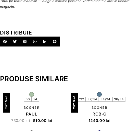
Total pe toate mărimile — alege o mărime pentru a vedea stocul exact în fiecare
magazin.
DISTRIBUIE
PRODUSE SIMILARE
S
S
50
54
31/32
32/34
34/34
36/34
A
A
L
L
E
BOGNER
E
BOGNER
PAUL
ROB-G
730.00
lei
510.00
lei
1240.00
lei