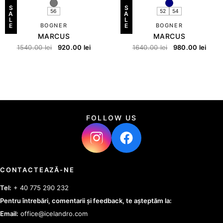
S
S
56
52
54
A
A
L
L
E
BOGNER
E
BOGNER
MARCUS
MARCUS
1540.00
lei
920.00
lei
1640.00
lei
980.00
lei
FOLLOW US
CONTACTEAZĂ-NE
Tel:
+ 40 775 290 232
Pentru întrebări, comentarii și feedback, te așteptăm la:
Email:
office@icelandro.com