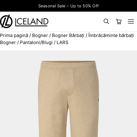
Sari la conținut
Seasonal Sale – Up to 50% Off
Prima pagină
/
Bogner
/
Bogner Bărbați
/
Îmbrăcăminte bărbați
×
CAUTĂ
Search for:
Bogner
/
Pantaloni/Blugi
/ LARS