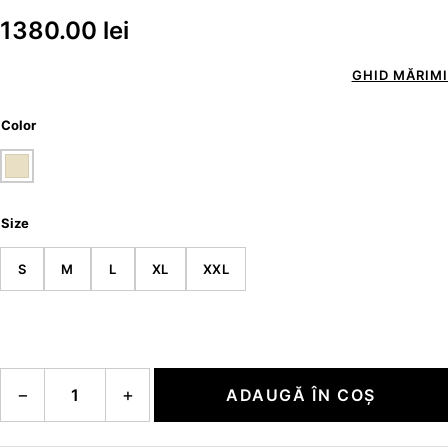
1380.00
lei
GHID MĂRIMI
Color
Size
S
M
L
XL
XXL
Cantitate LARS
−
+
ADAUGĂ ÎN COȘ