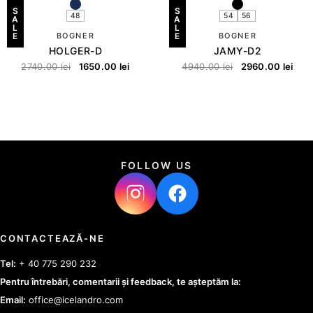
S
S
48
54
56
A
A
L
L
E
BOGNER
E
BOGNER
HOLGER-D
JAMY-D2
2740.00
lei
1650.00
lei
4940.00
lei
2960.00
lei
FOLLOW US
CONTACTEAZĂ-NE
Tel:
+ 40 775 290 232
Pentru întrebări, comentarii și feedback, te așteptăm la:
Email:
office@icelandro.com