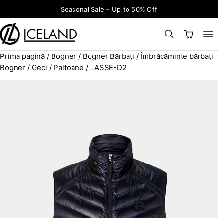
Sari la conținut
Seasonal Sale – Up to 50% Off
Prima pagină
/
Bogner
/
Bogner Bărbați
/
Îmbrăcăminte bărbați
×
CAUTĂ
Search for:
Bogner
/
Geci / Paltoane
/ LASSE-D2