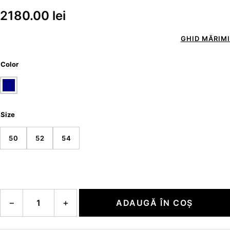
2180.00
lei
GHID MĂRIMI
Color
Size
50
52
54
Cantitate LASSE-D2
−
+
ADAUGĂ ÎN COȘ