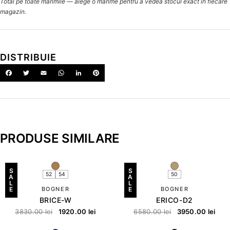
Total pe toate mărimile — alege o mărime pentru a vedea stocul exact în fiecare
magazin.
DISTRIBUIE
PRODUSE SIMILARE
S
S
52
54
50
A
A
L
L
E
BOGNER
E
BOGNER
BRICE-W
ERICO-D2
3830.00
lei
1920.00
lei
6580.00
lei
3950.00
lei