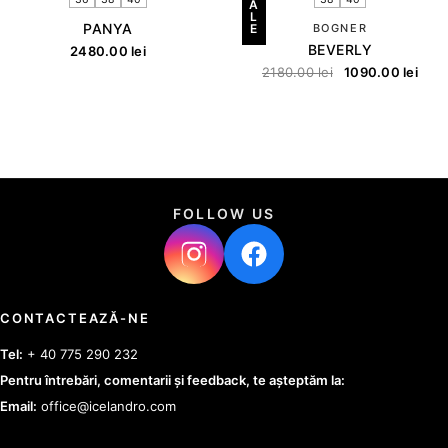
A
L
PANYA
E
BOGNER
BEVERLY
2480.00
lei
2180.00
lei
1090.00
lei
FOLLOW US
CONTACTEAZĂ-NE
Tel:
+ 40 775 290 232
Pentru întrebări, comentarii și feedback, te așteptăm la:
Email:
office@icelandro.com