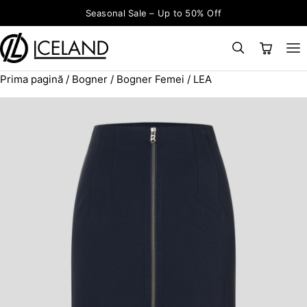
Sari la conținut
Seasonal Sale – Up to 50% Off
Prima pagină
/
Bogner
/
Bogner Femei
/ LEA
×
CAUTĂ
Search for: