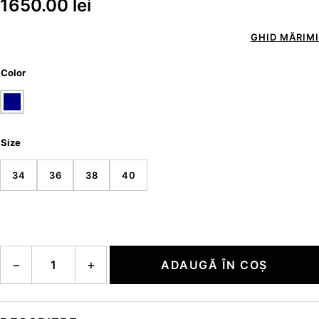
1650.00
lei
GHID MĂRIMI
Color
Size
34
36
38
40
Cantitate LEA
−
+
ADAUGĂ ÎN COȘ