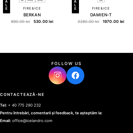
A
A
L
L
E
FIRE&ICE
E
FIRE&ICE
BERKAN
DAMIEN-T
890.00
lei
530.00
lei
3280.00
lei
1970.00
lei
FOLLOW US
CONTACTEAZĂ-NE
Tel:
+ 40 775 290 232
Pentru întrebări, comentarii și feedback, te așteptăm la:
Email:
office@icelandro.com