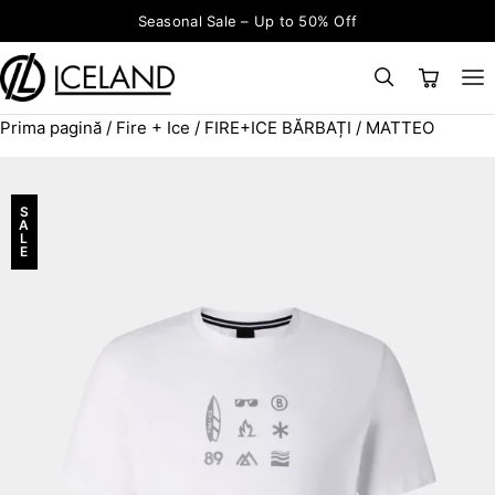
Sari la conținut
Seasonal Sale – Up to 50% Off
Prima pagină
/
Fire + Ice
/
FIRE+ICE BĂRBAȚI
/ MATTEO
×
CAUTĂ
Search for:
S
A
L
E