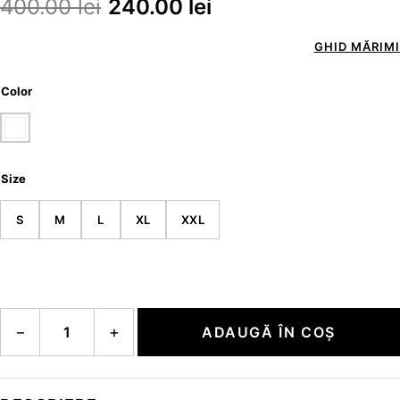
400.00
lei
240.00
lei
GHID MĂRIMI
Color
Size
S
M
L
XL
XXL
Cantitate MATTEO
−
+
ADAUGĂ ÎN COȘ