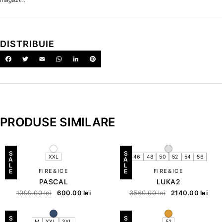
DISTRIBUIE
PRODUSE SIMILARE
S
S
XXL
46
48
50
52
54
56
A
A
L
L
E
FIRE&ICE
E
FIRE&ICE
PASCAL
LUKA2
1000.00
lei
600.00
lei
3560.00
lei
2140.00
lei
S
S
M
XXL
3XL
52