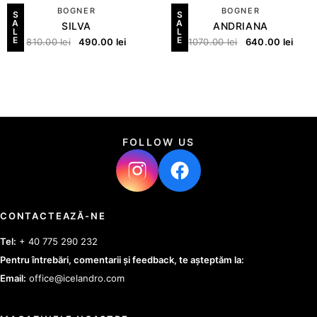
BOGNER
BOGNER
S
S
A
A
SILVA
ANDRIANA
L
L
E
E
810.00
lei
490.00
lei
1070.00
lei
640.00
lei
FOLLOW US
CONTACTEAZĂ-NE
Tel:
+ 40 775 290 232
Pentru întrebări, comentarii și feedback, te așteptăm la:
Email:
office@icelandro.com