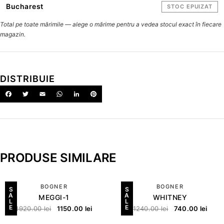
Bucharest
STOC EPUIZAT
Total pe toate mărimile — alege o mărime pentru a vedea stocul exact în fiecare
magazin.
DISTRIBUIE
PRODUSE SIMILARE
BOGNER
BOGNER
S
S
A
A
MEGGI-1
WHITNEY
L
L
E
E
1920.00
lei
1150.00
lei
1240.00
lei
740.00
lei