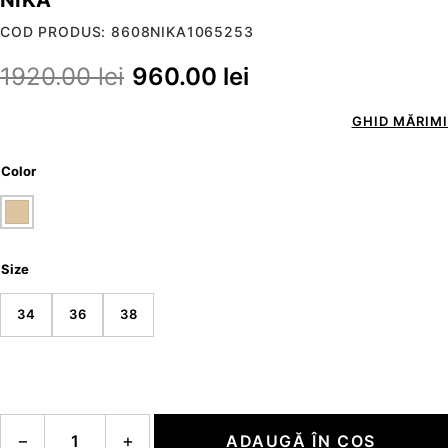
COD PRODUS: 8608NIKA1065253
1920.00
lei
960.00
lei
GHID MĂRIMI
Color
Size
34
36
38
Cantitate NIKA
−
+
ADAUGĂ ÎN COȘ