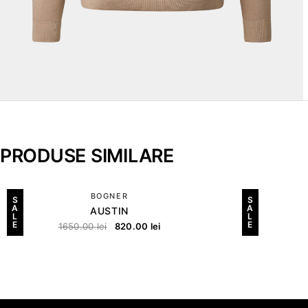
PRODUSE SIMILARE
BOGNER
S
S
A
A
AUSTIN
L
L
E
E
1650.00
lei
820.00
lei