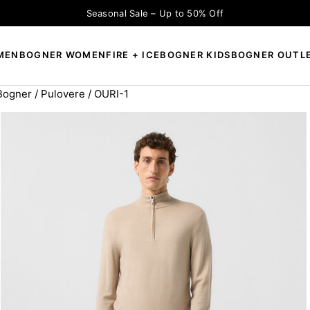
Seasonal Sale – Up to 50% Off
MEN
BOGNER WOMEN
FIRE + ICE
BOGNER KIDS
BOGNER OUTL
 Bogner
/
Pulovere
/ OURI-1
×
CAUTĂ