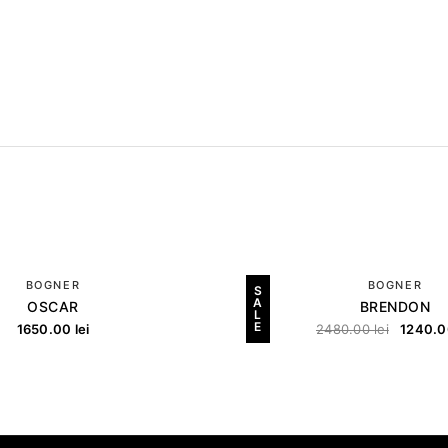
BOGNER
BOGNER
S
A
OSCAR
BRENDON
L
E
1650.00
lei
2480.00
lei
1240.