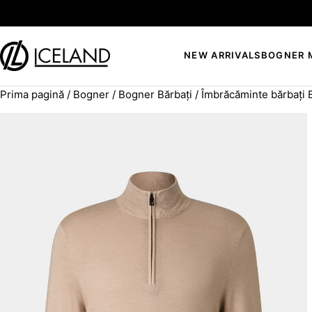
Sari la conținut
NEW ARRIVALS
BOGNER 
Prima pagină
/
Bogner
/
Bogner Bărbați
/
Îmbrăcăminte bărbați
Search for: