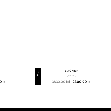
BOGNER
S
A
ROOK
L
E
00
lei
3830.00
lei
2300.00
lei