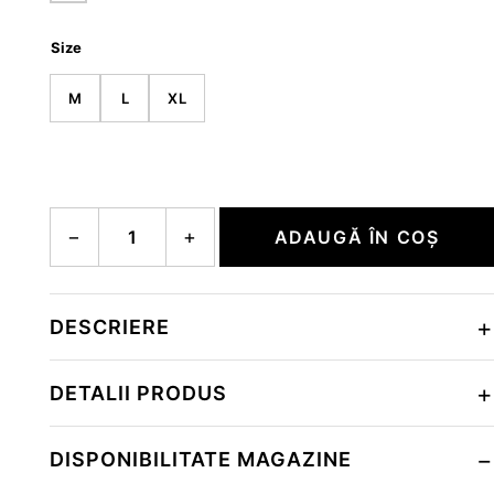
Size
M
L
XL
Cantitate OURI-1
−
+
ADAUGĂ ÎN COȘ
DESCRIERE
DETALII PRODUS
DISPONIBILITATE MAGAZINE