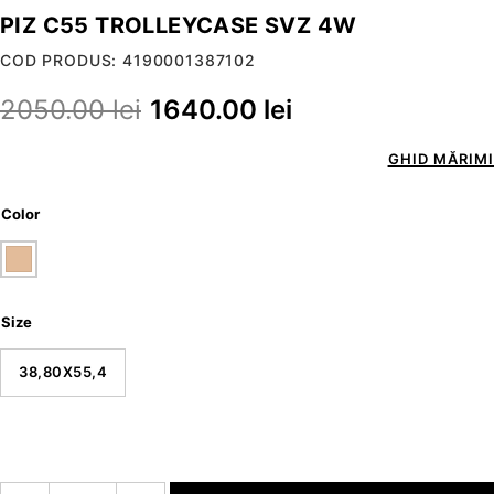
PIZ C55 TROLLEYCASE SVZ 4W
COD PRODUS: 4190001387102
2050.00
lei
1640.00
lei
GHID MĂRIMI
Color
Size
38,80X55,4
Cantitate piz c55 trolleycase svz 4w