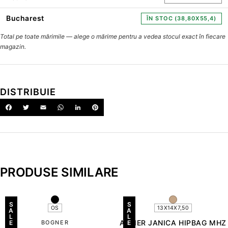
Bucharest
ÎN STOC (38,80X55,4)
Total pe toate mărimile — alege o mărime pentru a vedea stocul exact în fiecare
magazin.
DISTRIBUIE
PRODUSE SIMILARE
S
S
OS
13X14X7,50
A
A
L
L
ALVIER JANICA HIPBAG MHZ
E
BOGNER
E