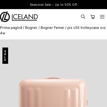
Sari la conținut
Seasonal Sale – Up to 50% Off
Prima pagină
/
Bogner
/
Bogner Femei
/ piz c55 trolleycase svz
×
CAUTĂ
Search for:
4w
S
A
L
E