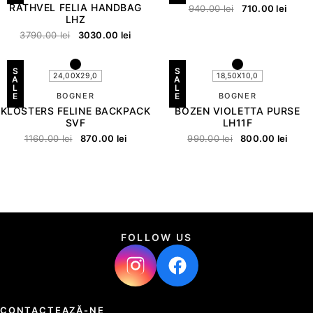
RATHVEL FELIA HANDBAG
940.00
lei
710.00
lei
LHZ
3790.00
lei
3030.00
lei
S
S
24,00X29,0
18,50X10,0
A
A
L
L
E
BOGNER
E
BOGNER
KLOSTERS FELINE BACKPACK
BOZEN VIOLETTA PURSE
SVF
LH11F
1160.00
lei
870.00
lei
990.00
lei
800.00
lei
FOLLOW US
CONTACTEAZĂ-NE