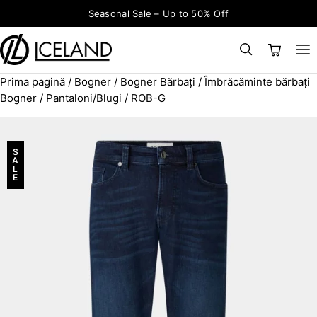
Sari la conținut
Seasonal Sale – Up to 50% Off
Prima pagină
/
Bogner
/
Bogner Bărbați
/
Îmbrăcăminte bărbați
×
CAUTĂ
Search for:
Bogner
/
Pantaloni/Blugi
/ ROB-G
S
A
L
E