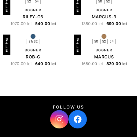
52
54
50
52
A
A
L
L
E
BOGNER
E
BOGNER
RILEY-G6
MARCUS-3
1070.00
lei
540.00
lei
1380.00
lei
690.00
lei
S
S
31/32
50
52
54
A
A
L
L
E
BOGNER
E
BOGNER
ROB-G
MARCUS
1070.00
lei
640.00
lei
1650.00
lei
820.00
lei
FOLLOW US