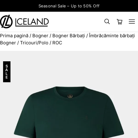
Sari la conținut
Seasonal Sale – Up to 50% Off
Prima pagină
/
Bogner
/
Bogner Bărbați
/
Îmbrăcăminte bărbați
×
CAUTĂ
Search for:
Bogner
/
Tricouri/Polo
/ ROC
S
A
L
E