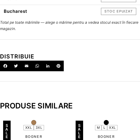
Bucharest
STOC EPUIZAT
Total pe toate mărimile — alege o mărime pentru a vedea stocul exact în fiecare
magazin.
DISTRIBUIE
PRODUSE SIMILARE
S
S
XXL
3XL
M
L
XXL
A
A
L
L
E
BOGNER
E
BOGNER