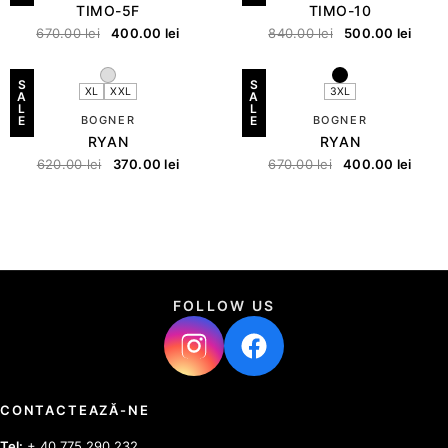
TIMO-5F
TIMO-10
670.00
lei
400.00
lei
840.00
lei
500.00
lei
S
S
XL
XXL
3XL
A
A
L
L
E
BOGNER
E
BOGNER
RYAN
RYAN
620.00
lei
370.00
lei
670.00
lei
400.00
lei
FOLLOW US
CONTACTEAZĂ-NE
Tel:
+ 40 775 290 232