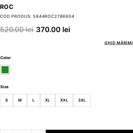
ROC
COD PRODUS: 5844ROC2786604
520.00
lei
370.00
lei
GHID MĂRIMI
Color
Size
S
M
L
XL
XXL
3XL
Cantitate ROC