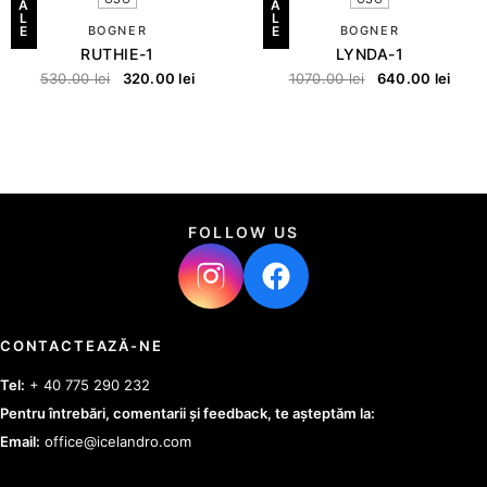
A
A
L
L
E
BOGNER
E
BOGNER
RUTHIE-1
LYNDA-1
530.00
lei
320.00
lei
1070.00
lei
640.00
lei
FOLLOW US
CONTACTEAZĂ-NE
Tel:
+ 40 775 290 232
Pentru întrebări, comentarii și feedback, te așteptăm la:
Email:
office@icelandro.com