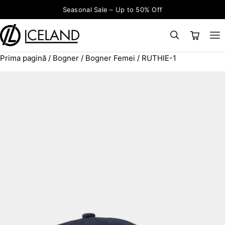
Sari la conținut
Seasonal Sale – Up to 50% Off
Prima pagină
/
Bogner
/
Bogner Femei
/ RUTHIE-1
×
CAUTĂ
Search for: