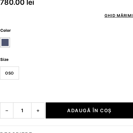
780.00
lei
GHID MĂRIMI
Color
Size
OSO
Cantitate RUTHIE-1
−
+
ADAUGĂ ÎN COȘ