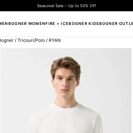
Seasonal Sale – Up to 50% Off
MEN
BOGNER WOMEN
FIRE + ICE
BOGNER KIDS
BOGNER OUTL
 Bogner
/
Tricouri/Polo
/ RYAN
×
CAUTĂ