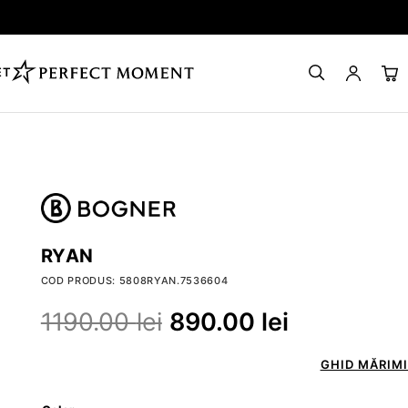
ET
RYAN
COD PRODUS: 5808RYAN.7536604
1190.00
lei
890.00
lei
GHID MĂRIMI