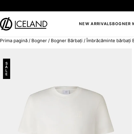
Sari la conținut
NEW ARRIVALS
BOGNER 
Prima pagină
/
Bogner
/
Bogner Bărbați
/
Îmbrăcăminte bărbați
Search for:
S
A
L
E