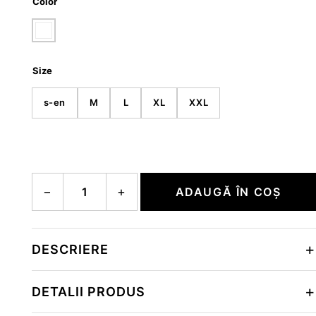
Color
Size
s-en
M
L
XL
XXL
Cantitate RYAN
−
+
ADAUGĂ ÎN COȘ
DESCRIERE
DETALII PRODUS