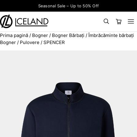
Sari la conținut
Seasonal Sale – Up to 50% Off
Prima pagină
/
Bogner
/
Bogner Bărbați
/
Îmbrăcăminte bărbați
×
CAUTĂ
Search for:
Bogner
/
Pulovere
/ SPENCER