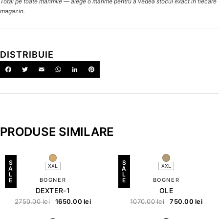
Total pe toate mărimile — alege o mărime pentru a vedea stocul exact în fiecare
magazin.
DISTRIBUIE
PRODUSE SIMILARE
S
S
XXL
XXL
A
A
L
L
E
BOGNER
E
BOGNER
DEXTER-1
OLE
2750.00
lei
1650.00
lei
1070.00
lei
750.00
lei