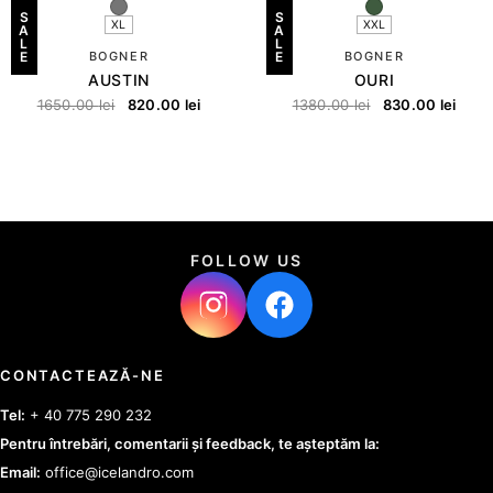
S
S
XL
XXL
A
A
L
L
E
BOGNER
E
BOGNER
AUSTIN
OURI
1650.00
lei
820.00
lei
1380.00
lei
830.00
lei
FOLLOW US
CONTACTEAZĂ-NE
Tel:
+ 40 775 290 232
Pentru întrebări, comentarii și feedback, te așteptăm la:
Email:
office@icelandro.com