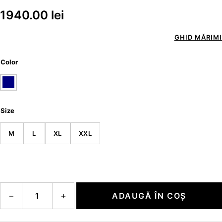
1940.00
lei
GHID MĂRIMI
Color
Size
M
L
XL
XXL
Cantitate SPENCER
−
+
ADAUGĂ ÎN COȘ