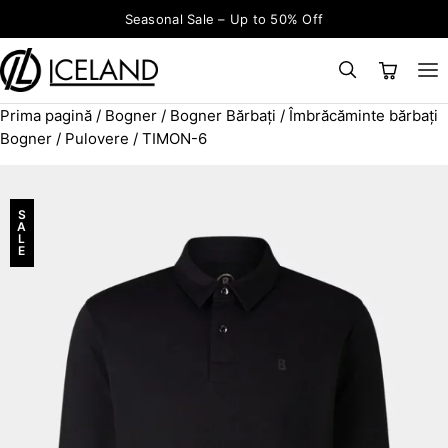
Sari la conținut
Seasonal Sale – Up to 50% Off
Prima pagină
/
Bogner
/
Bogner Bărbați
/
Îmbrăcăminte bărbați
×
CAUTĂ
Search for:
Bogner
/
Pulovere
/ TIMON-6
S
A
L
E