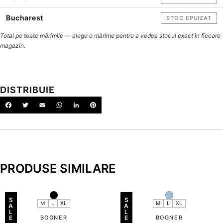
Bucharest
STOC EPUIZAT
Total pe toate mărimile — alege o mărime pentru a vedea stocul exact în fiecare
magazin.
DISTRIBUIE
PRODUSE SIMILARE
S
S
M
L
XL
M
L
XL
A
A
L
L
E
BOGNER
E
BOGNER