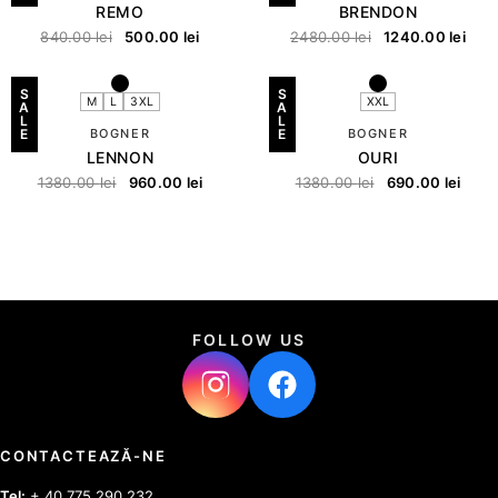
REMO
BRENDON
840.00
lei
500.00
lei
2480.00
lei
1240.00
lei
S
S
M
L
3XL
XXL
A
A
L
L
E
BOGNER
E
BOGNER
LENNON
OURI
1380.00
lei
960.00
lei
1380.00
lei
690.00
lei
FOLLOW US
CONTACTEAZĂ-NE
Tel:
+ 40 775 290 232