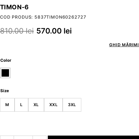
TIMON-6
COD PRODUS: 5837TIMON60262727
810.00
lei
570.00
lei
GHID MĂRIMI
Color
Size
M
L
XL
XXL
3XL
Cantitate TIMON-6