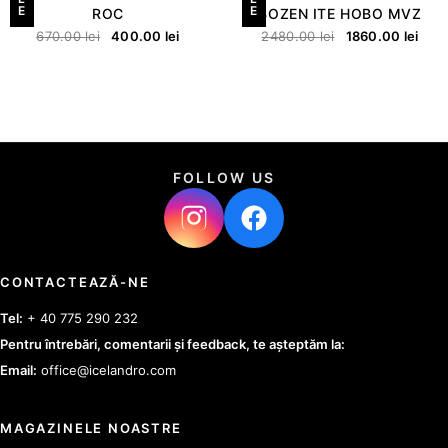
E
E
ROC
BOZEN ITE HOBO MVZ
670.00
lei
400.00
lei
2480.00
lei
1860.00
lei
FOLLOW US
CONTACTEAZĂ-NE
Tel:
+ 40 775 290 232
Pentru întrebări, comentarii și feedback, te așteptăm la:
Email:
office@icelandro.com
MAGAZINELE NOASTRE