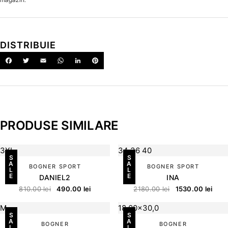
DISTRIBUIE
PRODUSE SIMILARE
3XL
34
36
40
S
S
A
A
BOGNER SPORT
BOGNER SPORT
L
L
E
E
DANIEL2
INA
810.00
lei
490.00
lei
2180.00
lei
1530.00
lei
M
18,00x30,0
S
S
A
A
BOGNER
BOGNER
L
L