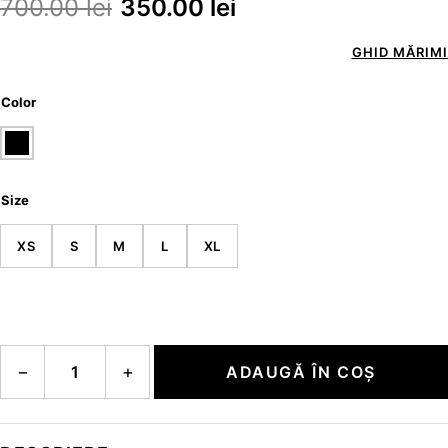
700.00
lei
350.00
lei
GHID MĂRIMI
Color
Size
XS
S
M
L
XL
Cantitate TROUSER
−
+
ADAUGĂ ÎN COȘ