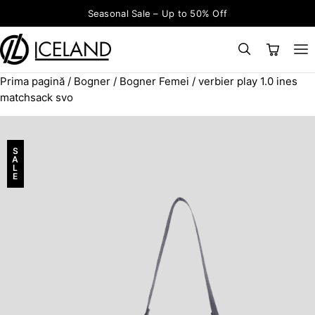
Sari la conținut
Seasonal Sale – Up to 50% Off
Prima pagină
/
Bogner
/
Bogner Femei
/ verbier play 1.0 ines
×
CAUTĂ
Search for:
matchsack svo
S
A
L
E