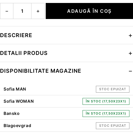
Cantitate verbier play 1.0 ines matchsack svo
−
+
ADAUGĂ ÎN COȘ
DESCRIERE
DETALII PRODUS
DISPONIBILITATE MAGAZINE
Sofia MAN
STOC EPUIZAT
Sofia WOMAN
ÎN STOC (17,50X23X1)
Bansko
ÎN STOC (17,50X23X1)
Blagoevgrad
STOC EPUIZAT