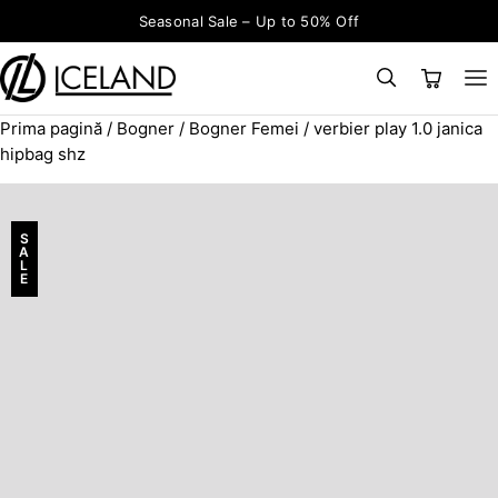
Sari la conținut
Seasonal Sale – Up to 50% Off
Prima pagină
/
Bogner
/
Bogner Femei
/ verbier play 1.0 janica
×
CAUTĂ
Search for:
hipbag shz
S
A
L
E