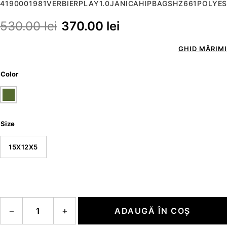
4190001981VERBIERPLAY1.0JANICAHIPBAGSHZ661POLYE
530.00
lei
370.00
lei
GHID MĂRIMI
Color
Size
15X12X5
Cantitate verbier play 1.0 janica hipbag shz
−
+
ADAUGĂ ÎN COȘ