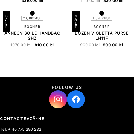
3310.00
lei
1110.00
lei
830.00
lei
S
S
28,00X20,0
18,50X10,0
A
A
L
L
E
BOGNER
E
BOGNER
ANNECY SOILE HANDBAG
BOZEN VIOLETTA PURSE
SHZ
LH11F
1070.00
lei
810.00
lei
990.00
lei
800.00
lei
FOLLOW US
CONTACTEAZĂ-NE
Tel:
+ 40 775 290 232